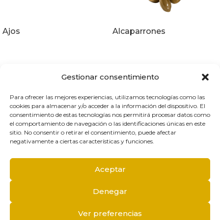
Ajos
Alcaparrones
Gestionar consentimiento
Para ofrecer las mejores experiencias, utilizamos tecnologías como las
cookies para almacenar y/o acceder a la información del dispositivo. El
T.
968 88 06 78
consentimiento de estas tecnologías nos permitirá procesar datos como
aceitunasjuanfra@aceitunasjuanfra.es
el comportamiento de navegación o las identificaciones únicas en este
Calle Camino Villa Bernal, Nº 15
sitio. No consentir o retirar el consentimiento, puede afectar
30120 El Palmar, Murcia
negativamente a ciertas características y funciones.
Aceptar
Conócenos
Profesional
Catálogo
Contacto
Denegar
Política de cookies
Política de Privacidad
Ver preferencias