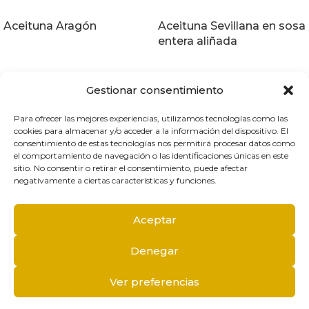
Aceituna Aragón
Aceituna Sevillana en sosa
entera aliñada
Gestionar consentimiento
Para ofrecer las mejores experiencias, utilizamos tecnologías como las
cookies para almacenar y/o acceder a la información del dispositivo. El
T.
968 88 06 78
consentimiento de estas tecnologías nos permitirá procesar datos como
aceitunasjuanfra@aceitunasjuanfra.es
el comportamiento de navegación o las identificaciones únicas en este
Calle Camino Villa Bernal, Nº 15
sitio. No consentir o retirar el consentimiento, puede afectar
30120 El Palmar, Murcia
negativamente a ciertas características y funciones.
Aceptar
Conócenos
Profesional
Catálogo
Contacto
Denegar
Política de cookies
Política de Privacidad
Ver preferencias
Aceitunas Juanfra © 2025
· Diseñado por
Ideade Creativos