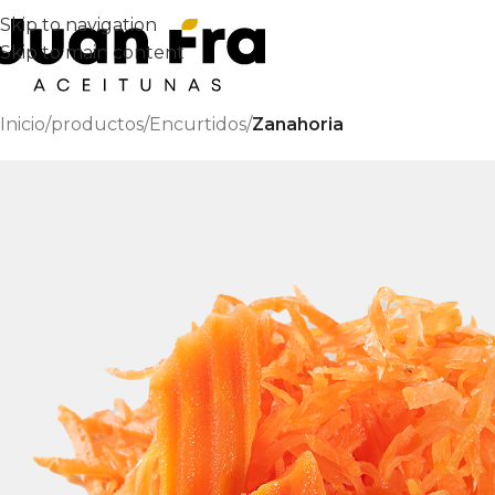
Skip to navigation
Skip to main content
Inicio
/
productos
/
Encurtidos
/
Zanahoria