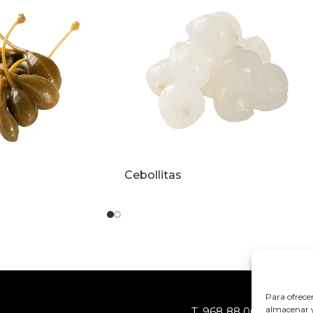
Cebollitas
Para ofrece
almacenar y/
T.
968 88 06 78