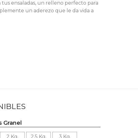
 tus ensaladas, un relleno perfecto para
mplemente un aderezo que le da vida a
NIBLES
 Granel
2 Kg.
2,5 Kg.
3 Kg.