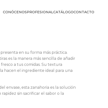
CONÓCENOS
PROFESIONAL
CATÁLOGO
CONTACTO
 presenta en su forma más práctica.
iras es la manera más sencilla de añadir
fresco a tus comidas. Su textura
 la hacen el ingrediente ideal para una
del envase, esta zanahoria es la solución
apidez sin sacrificar el sabor o la